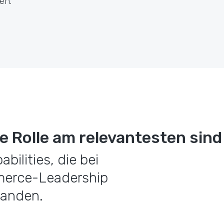
en.
ure Rolle am relevantesten sind
abilities, die bei
merce-Leadership
landen.