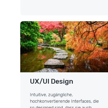
UX/UI Design
UX/UI Design
Intuitive, zugängliche,
hochkonvertierende Interfaces, die
so designed sind, dass sie auch