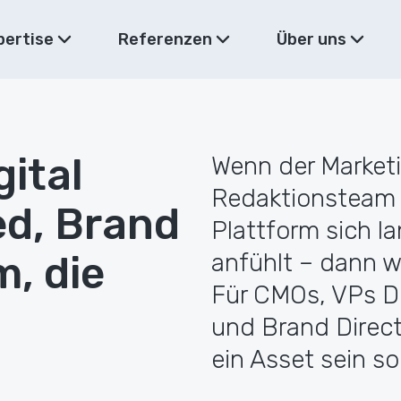
pertise
Referenzen
Über uns
gital
Wenn der Marketi
Redaktionsteam 
ed, Brand
Plattform sich l
m, die
anfühlt – dann w
Für CMOs, VPs D
und Brand Directo
ein Asset sein so