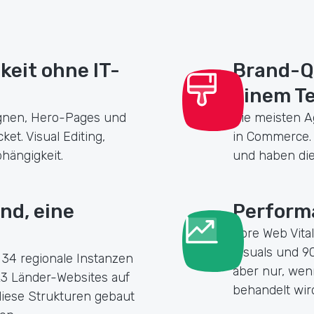
keit ohne IT-
Brand-Qu
einem T
gnen, Hero-Pages und
Die meisten A
t. Visual Editing,
in Commerce. 
hängigkeit.
und haben die
nd, eine
Perform
Core Web Vita
Visuals und 9
34 regionale Instanzen
aber nur, we
3 Länder-Websites auf
behandelt wird
diese Strukturen gebaut